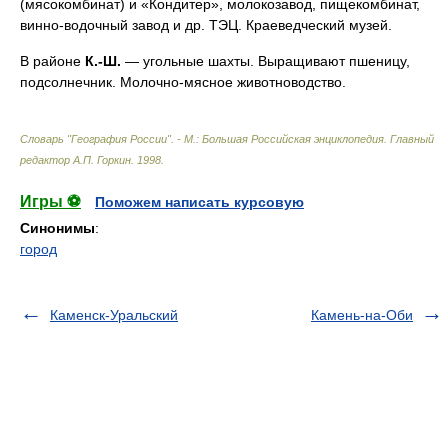
(мясокомбинат) и «Кондитер», молокозавод, пищекомбинат,
винно-водочный завод и др. ТЭЦ. Краеведческий музей.
В районе
К.-Ш.
— угольные шахты. Выращивают пшеницу,
подсолнечник. Молочно-мясное животноводство.
Словарь "География России". - М.: Большая Российская энциклопедия
.
Главный
редактор А.П. Горкин
.
1998
.
Игры ⚽
Поможем написать курсовую
Синонимы
:
город
Каменск-Уральский
Камень-на-Оби