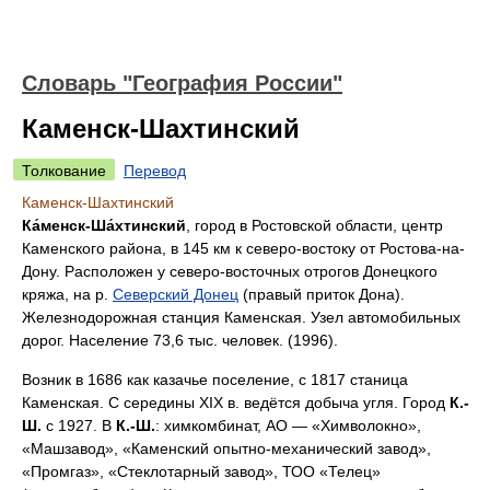
Словарь "География России"
Каменск-Шахтинский
Толкование
Перевод
Каменск-Шахтинский
Ка́менск-Ша́хтинский
, город в Ростовской области, центр
Каменского района, в 145 км к северо-востоку от Ростова-на-
Дону. Расположен у северо-восточных отрогов Донецкого
кряжа, на р.
Северский Донец
(правый приток Дона).
Железнодорожная станция Каменская. Узел автомобильных
дорог. Население 73,6 тыс. человек. (1996).
Возник в 1686 как казачье поселение, с 1817 станица
Каменская. С середины XIX в. ведётся добыча угля. Город
К.-
Ш.
с 1927. В
К.-Ш.
: химкомбинат, АО — «Химволокно»,
«Машзавод», «Каменский опытно-механический завод»,
«Промгаз», «Стеклотарный завод», ТОО «Телец»